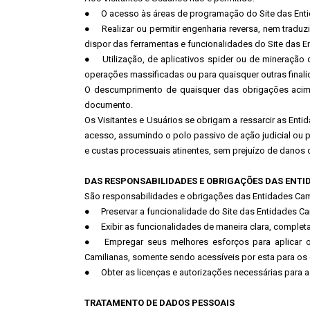
●
O acesso às áreas de programação do Site das Enti
●
Realizar ou permitir engenharia reversa, nem traduzir,
dispor das ferramentas e funcionalidades do Site das E
●
Utilização, de aplicativos spider ou de mineração
operações massificadas ou para quaisquer outras final
O descumprimento de quaisquer das obrigações acima 
documento.
Os Visitantes e Usuários se obrigam a ressarcir as Ent
acesso, assumindo o polo passivo de ação judicial ou 
e custas processuais atinentes, sem prejuízo de danos di
DAS RESPONSABILIDADES E OBRIGAÇÕES DAS ENTI
São responsabilidades e obrigações das Entidades Cam
●
Preservar a funcionalidade do Site das Entidades Ca
●
Exibir as funcionalidades de maneira clara, complet
●
Empregar seus melhores esforços para aplicar o
Camilianas, somente sendo acessíveis por esta para os 
●
Obter as licenças e autorizações necessárias para 
TRATAMENTO DE DADOS PESSOAIS