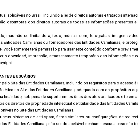
al aplicáveis no Brasil, incluindo a lei de direitos autorais e tratados internac
são detentoras dos direitos autorais de todas as informações presentes e 
o, mas não se limitando a, texto, música, som, fotografias, imagens vídeo
 Entidades Camilianas ou fornecedores das Entidades Camilianas, é protegid
dade. Você somente terá permissão para usar este conteúdo conforme previame
fazer o download, impressão, armazenamento temporário das informações e 
yright.
ANTES E USUÁRIOS
elo Site das Entidades Camilianas, incluindo os requisitos para o acesso à In
ção ética no Site das Entidades Camilianas, adequada com os propósitos a
sua finalidade, sob pena de suportarem os ônus dos atos praticados e terem 
s os direitos de propriedade intelectual de titularidade das Entidades Camilia
oníveis no Site das Entidades Camilianas.
ar seus sistemas de anti-spam, filtros similares ou configurações de re
 das Entidades Camilianas, não sendo aceitável nenhuma escusa caso não t