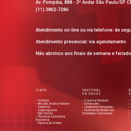
Av. Pompéia, 888 - 3º Andar São Paulo/SP 
(11) 3862-7286
Atendimento on-line ou via telefone: de seg
Atendimento presencial: via agendamento
Não abrimos aos finais de semana e feriad
ICAPS
PASTORAL
DA SAÚDE
D
História
O que é a Pastoral
Missão, Visão e Valores
Dimensões
Objetivos
Capelania Hospitalar
Organograma
Pastoral da Saúde nas
São Camilo
Entidades Camilianas
Província Camiliana
Brasileira
Palavra do Diretor