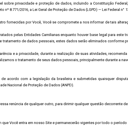
l sobre privacidade e proteção de dados, incluindo a Constituição Federa
creto nº 8.771/2016, a Lei Geral de Proteção de Dados (LGPD) — Lei Federal n°
tro fornecidas por Você, Você se compromete a nos informar de tais altera
atados pelas Entidades Camilianas enquanto houver base legal para este t
de tratamento de dados pessoais, estes dados serão eliminados conforme pr
rência e a privacidade, durante a realização de suas atividades, recomend
izamos o tratamento de seus dados pessoais, principalmente durante a nav
de acordo com a legislação da brasileira e submetidas quaisquer disputas
idade Nacional de Proteção de Dados (ANPD).
essa renúncia de qualquer outro, para dirimir qualquer questão decorrente de
m que Você entra em nosso Site e permanecerão vigentes por todo o período 