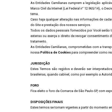
As Entidades Camilianas cumprem a legislação aplicáve
Marco Civil da Internet (Lei Federal n° 12.965/14), o De
tema.
Caso haja qualquer alteração nas informações de cadas
do Site e prestação dos nossos serviços.
Todos os dados pessoais fornecidos por Você serão tr
extenso ou exerça o direito de revogar consentimento 
tratamento.
As Entidades Camilianas, comprometidas com a transpa
nossa
Política de Cookies
para compreender como real
JURISDIÇÃO
Estes Termos são regidos e deverão ser interpretados 
brasileiras, quando cabível, como por exemplo a Autor
FORO
Fica eleito o foro da Comarca de São Paulo-SP, com expr
DISPOSIÇÕES FINAIS
Estes termos se tornam vigentes a partir do momento e