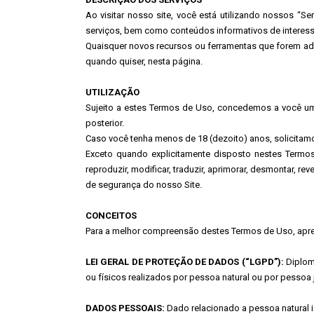
Ao visitar nosso site, você está utilizando nossos “Se
serviços, bem como conteúdos informativos de interesse
Quaisquer novos recursos ou ferramentas que forem ad
quando quiser, nesta página.
UTILIZAÇÃO
Sujeito a estes Termos de Uso, concedemos a você um di
posterior.
Caso você tenha menos de 18 (dezoito) anos, solicitamo
Exceto quando explicitamente disposto nestes Termos d
reproduzir, modificar, traduzir, aprimorar, desmontar, re
de segurança do nosso Site.
CONCEITOS
Para a melhor compreensão destes Termos de Uso, apre
LEI GERAL DE PROTEÇÃO DE DADOS (“LGPD”):
Diploma
ou físicos realizados por pessoa natural ou por pessoa ju
DADOS PESSOAIS:
Dado relacionado a pessoa natural id