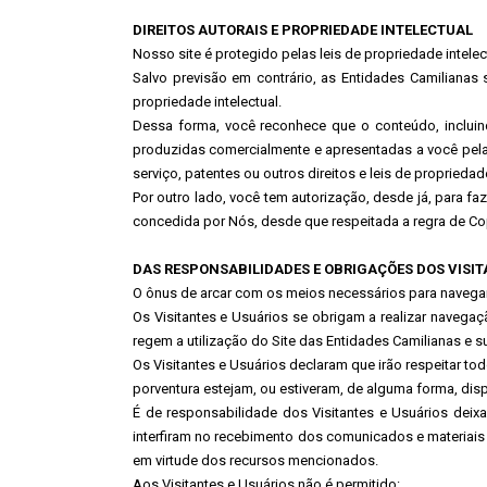
DIREITOS AUTORAIS E PROPRIEDADE INTELECTUAL
Nosso site é protegido pelas leis de propriedade intelectu
Salvo previsão em contrário, as Entidades Camilianas 
propriedade intelectual.
Dessa forma, você reconhece que o conteúdo, incluind
produzidas comercialmente e apresentadas a você pelas
serviço, patentes ou outros direitos e leis de proprie
Por outro lado, você tem autorização, desde já, para 
concedida por Nós, desde que respeitada a regra de Cop
DAS RESPONSABILIDADES E OBRIGAÇÕES DOS VISIT
O ônus de arcar com os meios necessários para navegar p
Os Visitantes e Usuários se obrigam a realizar navega
regem a utilização do Site das Entidades Camilianas e 
Os Visitantes e Usuários declaram que irão respeitar todo
porventura estejam, ou estiveram, de alguma forma, disp
É de responsabilidade dos Visitantes e Usuários deix
interfiram no recebimento dos comunicados e materiais
em virtude dos recursos mencionados.
Aos Visitantes e Usuários não é permitido: