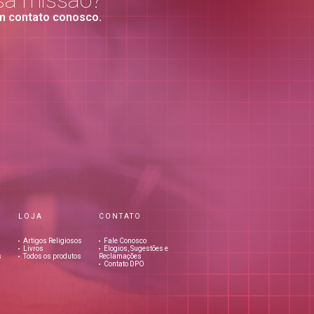
sa missão?
m contato conosco.
LOJA
CONTATO
Artigos Religiosos
Fale Conosco
Livros
Elogios, Sugestões e
s
Todos os produtos
Reclamações
Contato DPO