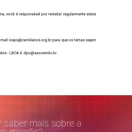
, você é responsável por revisitar regularmente estes
-mail
icaps@camilianos.org.br
para que os temas sejam
dos - LBCA é:
dpo@saocamilo.br
.
 saber mais sobre a