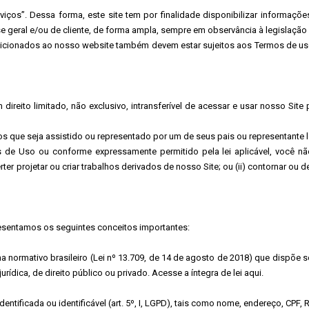
rviços”. Dessa forma, este site tem por finalidade disponibilizar informaç
 geral e/ou de cliente, de forma ampla, sempre em observância à legislação 
icionados ao nosso website também devem estar sujeitos aos Termos de uso
reito limitado, não exclusivo, intransferível de acessar e usar nosso Site 
s que seja assistido ou representado por um de seus pais ou representante l
e Uso ou conforme expressamente permitido pela lei aplicável, você não re
verter projetar ou criar trabalhos derivados de nosso Site; ou (ii) contornar 
sentamos os seguintes conceitos importantes:
 normativo brasileiro (Lei nº 13.709, de 14 de agosto de 2018) que dispõe 
rídica, de direito público ou privado. Acesse a íntegra de lei aqui.
entificada ou identificável (art. 5º, I, LGPD), tais como nome, endereço, CPF