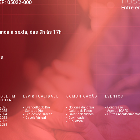
nos
CEP: 05022-000
Entre e
unda à sexta, das 9h às 17h
os
BOLETIM
ESPIRITUALIDADE
COMUNICAÇÃO
EVENTOS
IGITAL
2026
Evangelho do Dia
Notícias da Igreja
Congresso
2025
Santo do Dia
Galeria de Fotos
Agenda ICAPS
2024
Pedidos de Oração
Galeria de Vídeos
Outros Acontecimento
2023
Capela Virtual
Downloads
2022
Biblioteca
2021