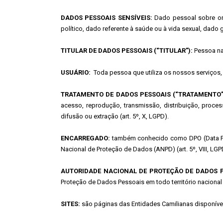
DADOS PESSOAIS SENSÍVEIS:
Dado pessoal sobre orige
político, dado referente à saúde ou à vida sexual, dado 
TITULAR DE DADOS PESSOAIS (“TITULAR”):
Pessoa nat
USUÁRIO:
Toda pessoa que utiliza os nossos serviços,
TRATAMENTO DE DADOS PESSOAIS (“TRATAMENTO”
acesso, reprodução, transmissão, distribuição, proce
difusão ou extração (art. 5º, X, LGPD).
ENCARREGADO:
também conhecido como DPO (Data Prot
Nacional de Proteção de Dados (ANPD) (art. 5º, VIII,
AUTORIDADE NACIONAL DE PROTEÇÃO DE DADOS P
Proteção de Dados Pessoais em todo território nacional (
SITES:
são páginas das Entidades Camilianas disponívei