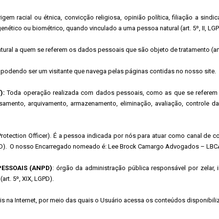
m racial ou étnica, convicção religiosa, opinião política, filiação a sindic
genético ou biométrico, quando vinculado a uma pessoa natural (art. 5º, II, LG
ural a quem se referem os dados pessoais que são objeto de tratamento (art
 podendo ser um visitante que navega pelas páginas contidas no nosso site.
):
Toda operação realizada com dados pessoais, como as que se referem a c
ssamento, arquivamento, armazenamento, eliminação, avaliação, controle da
ection Officer). É a pessoa indicada por nós para atuar como canal de co
 LGPD). O nosso Encarregado nomeado é: Lee Brock Camargo Advogados – LBC
ESSOAIS (ANPD)
: órgão da administração pública responsável por zelar, 
art. 5º, XIX, LGPD).
s na Internet, por meio das quais o Usuário acessa os conteúdos disponibili