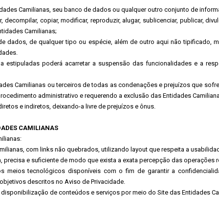
dades Camilianas, seu banco de dados ou qualquer outro conjunto de inform
 decompilar, copiar, modificar, reproduzir, alugar, sublicenciar, publicar, divul
ntidades Camilianas;
 de dados, de qualquer tipo ou espécie, além de outro aqui não tipificado,
idades.
estipuladas poderá acarretar a suspensão das funcionalidades e a respon
idades Camilianas ou terceiros de todas as condenações e prejuízos que sofr
procedimento administrativo e requerendo a exclusão das Entidades Camiliana
retos e indiretos, deixando-a livre de prejuízos e ônus.
DADES CAMILIANAS
ilianas:
milianas, com links não quebrados, utilizando layout que respeita a usabilid
a, precisa e suficiente de modo que exista a exata percepção das operações r
s meios tecnológicos disponíveis com o fim de garantir a confidenciali
objetivos descritos no Aviso de Privacidade.
a disponibilização de conteúdos e serviços por meio do Site das Entidades Ca