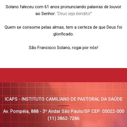
Solano faleceu com 61 anos pronunciando palavras de louvor
ao Senhor:
“Deus seja bendito!”
Quem se consome pelas almas, tem a certeza de que Deus foi
glorificado.
São Francisco Solano, rogai por nós!
ICAPS - INSTITUTO CAMILIANO DE PASTORAL DA SAÚDE
Av. Pompéia, 888 - 3º Andar São Paulo/SP CEP: 05022-000
(11) 3862-7286