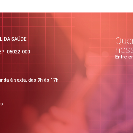
Quer
AL DA SAÚDE
nos
CEP: 05022-000
Entre e
unda à sexta, das 9h às 17h
os