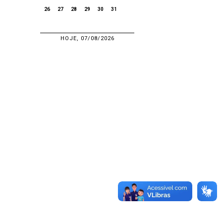
26
27
28
29
30
31
HOJE, 07/08/2026