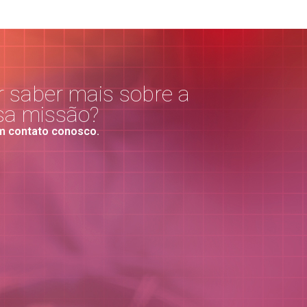
 saber mais sobre a
sa missão?
m contato conosco.