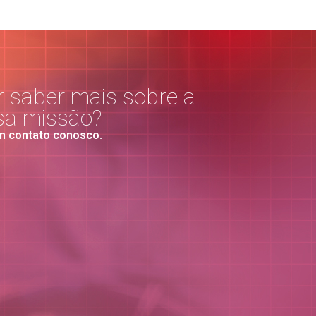
 saber mais sobre a
sa missão?
m contato conosco.