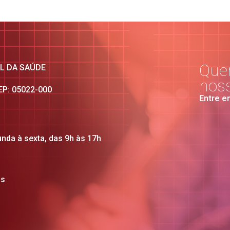
Quer
AL DA SAÚDE
nos
CEP: 05022-000
Entre e
unda à sexta, das 9h às 17h
os