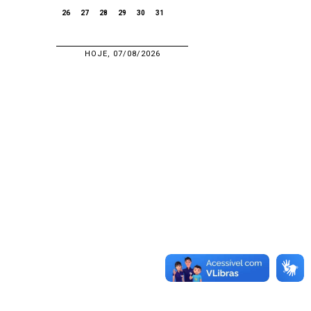
26
27
28
29
30
31
HOJE, 07/08/2026