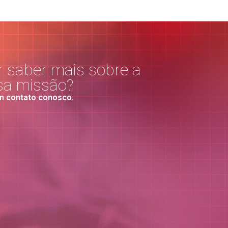
 saber mais sobre a
sa missão?
m contato conosco.