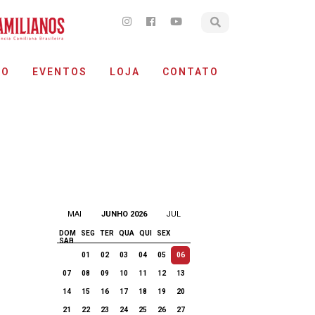
ÃO
EVENTOS
LOJA
CONTATO
MAI
JUNHO 2026
JUL
DOM
SEG
TER
QUA
QUI
SEX
SAB
01
02
03
04
05
06
07
08
09
10
11
12
13
14
15
16
17
18
19
20
21
22
23
24
25
26
27