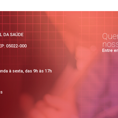
Quer
AL DA SAÚDE
nos
CEP: 05022-000
Entre e
unda à sexta, das 9h às 17h
os