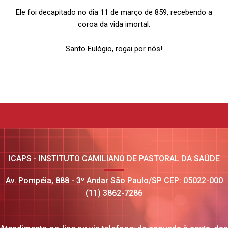
Ele foi decapitado no dia 11 de março de 859, recebendo a
coroa da vida imortal.
Santo Eulógio, rogai por nós!
ICAPS - INSTITUTO CAMILIANO DE PASTORAL DA SAÚDE
Av. Pompéia, 888 - 3º Andar São Paulo/SP CEP: 05022-000
(11) 3862-7286