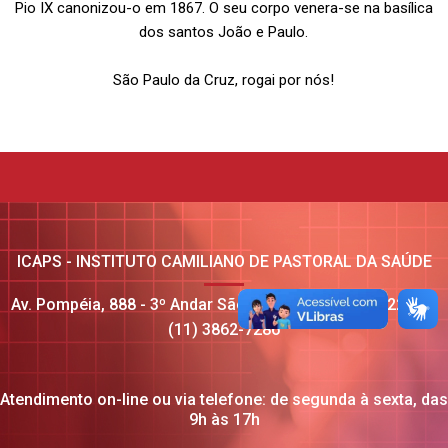
Pio IX canonizou-o em 1867. O seu corpo venera-se na basílica
dos santos João e Paulo.
São Paulo da Cruz, rogai por nós!
ICAPS - INSTITUTO CAMILIANO DE PASTORAL DA SAÚDE
Av. Pompéia, 888 - 3º Andar São Paulo/SP CEP: 05022-000
(11) 3862-7286
Atendimento on-line ou via telefone: de segunda à sexta, das
9h às 17h