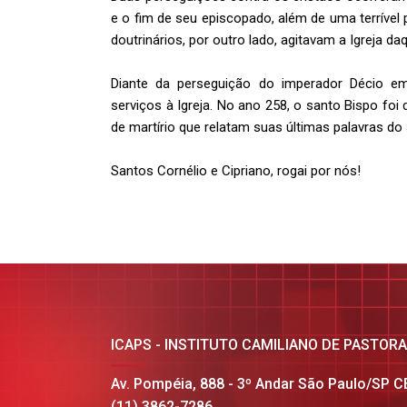
e o fim de seu episcopado, além de uma terríve
doutrinários, por outro lado, agitavam a Igreja daq
Diante da perseguição do imperador Décio em
serviços à Igreja. No ano 258, o santo Bispo fo
de martírio que relatam suas últimas palavras do
Santos Cornélio e Cipriano, rogai por nós!
ICAPS - INSTITUTO CAMILIANO DE PASTOR
Av. Pompéia, 888 - 3º Andar São Paulo/SP 
(11) 3862-7286