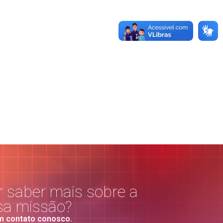
 saber mais sobre a
sa missão?
m contato conosco.