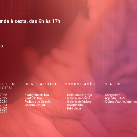
unda à sexta, das 9h às 17h
os
BOLETIM
ESPIRITUALIDADE
COMUNICAÇÃO
EVENTOS
IGITAL
2026
Evangelho do Dia
Notícias da Igreja
Congresso
2025
Santo do Dia
Galeria de Fotos
Agenda ICAPS
2024
Pedidos de Oração
Galeria de Vídeos
Outros Acontecimento
2023
Capela Virtual
Downloads
2022
Biblioteca
2021