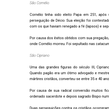
São Cornélio
Cornélio tinha sido eleito Papa em 251, após
perseguição de Décio. Sua eleição foi contesta
com os que haviam renegado a fé (lapsos) e sepa
Por causa dos êxitos obtidos com sua pregação, 
onde Cornélio morreu. Foi sepultado nas catacum
São Cipriano
Uma das grandes figuras do século III, Ciprian
Quando pagão era um ótimo advogado e mestre d
mártires cristãos, converteu-se entre 35 e 40 ano
Por causa de sua radical conversão muitos fi
ordenado sacerdote e depois sagrado Bispo num pe
Duas perseguições contra os cristãos ocorrera