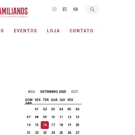
ÃO
EVENTOS
LOJA
CONTATO
AGO
SETEMBRO 2025
OUT
DOM
SEG
TER
QUA
QUI
SEX
SAB
01
02
03
04
05
06
07
08
09
10
11
12
13
14
15
16
17
18
19
20
21
22
23
24
25
26
27