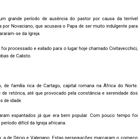
 um grande período de ausência do pastor por causa da terrível
da por Novaciano, que acusava o Papa de ser muito indulgente para
raram-se da Igreja.
foi processado e exilado para o lugar hoje chamado Civitavecchici,
bas de Calisto.
o, de família rica de Cartago, capital romana na África do Norte.
e retórica, até que provocado pela constância e serenidade dos
s de idade.
caram espantados já que era bem popular. Com pouco tempo foi
ríodo difícil da Igreja africana.
m: a de Décio e Valeriano. Estas perseguições marcaram o começo