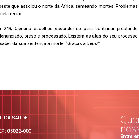
l peste que assolou o norte da África, semeando mortes. Problemas
uela região.
 249, Cipriano escolheu esconder-se para continuar prestando
i denunciado, preso e processado. Existem as atas do seu processo
 saber da sua sentença à morte: “Graças a Deus!”
Quer
AL DA SAÚDE
nos
CEP: 05022-000
Entre e