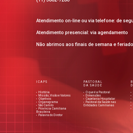
Atendimento on-line ou via telefone: de seg
Atendimento presencial: via agendamento
Não abrimos aos finais de semana e feriad
ICAPS
PASTORAL
DA SAÚDE
D
História
O que é a Pastoral
Missão, Visão e Valores
Dimensões
Objetivos
Capelania Hospitalar
Organograma
Pastoral da Saúde nas
São Camilo
Entidades Camilianas
Província Camiliana
Brasileira
Palavra do Diretor