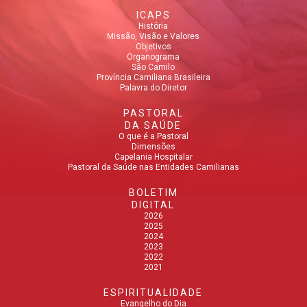
ICAPS
História
Missão, Visão e Valores
Objetivos
Organograma
São Camilo
Província Camiliana Brasileira
Palavra do Diretor
PASTORAL
DA SAÚDE
O que é a Pastoral
Dimensões
Capelania Hospitalar
Pastoral da Saúde nas Entidades Camilianas
BOLETIM
DIGITAL
2026
2025
2024
2023
2022
2021
ESPIRITUALIDADE
Evangelho do Dia