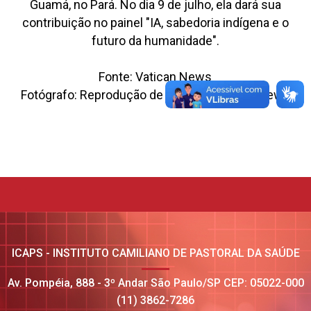
Guamá, no Pará. No dia 9 de julho, ela dará sua
contribuição no painel "IA, sabedoria indígena e o
futuro da humanidade".
Fonte: Vatican News
Fotógrafo: Reprodução de imagem Vatican News
ICAPS - INSTITUTO CAMILIANO DE PASTORAL DA SAÚDE
Av. Pompéia, 888 - 3º Andar São Paulo/SP CEP: 05022-000
(11) 3862-7286