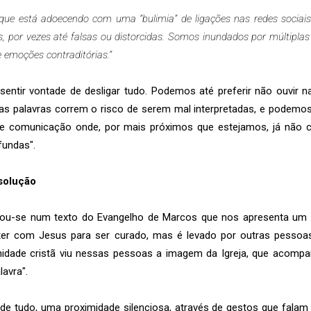
ue está adoecendo com uma “bulimia” de ligações nas redes sociais
 por vezes até falsas ou distorcidas. Somos inundados por múltipl
emoções contraditórias.”
entir vontade de desligar tudo. Podemos até preferir não ouvir nad
as palavras correm o risco de serem mal interpretadas, e podemos
 de comunicação onde, por mais próximos que estejamos, já não
fundas".
solução
trou-se num texto do Evangelho de Marcos que nos apresenta u
ter com Jesus para ser curado, mas é levado por outras pessoas"
nidade cristã viu nessas pessoas a imagem da Igreja, que acom
lavra".
 de tudo, uma proximidade silenciosa, através de gestos que fala