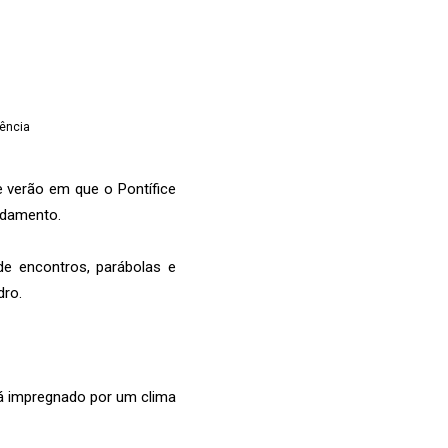
e verão em que o Pontífice
ndamento.
de encontros, parábolas e
dro.
á impregnado por um clima