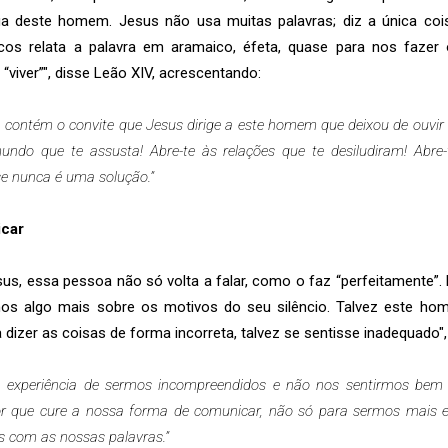
ua deste homem. Jesus não usa muitas palavras; diz a única coi
rcos relata a palavra em aramaico, éfeta, quase para nos fazer
viver”", disse Leão XIV, acrescentando:
a contém o convite que Jesus dirige a este homem que deixou de ouvir 
mundo que te assusta! Abre-te às relações que te desiludiram! Abre-
-se nunca é uma solução.”
icar
s, essa pessoa não só volta a falar, como o faz “perfeitamente”. E
-nos algo mais sobre os motivos do seu silêncio. Talvez este ho
 dizer as coisas de forma incorreta, talvez se sentisse inadequado",
 experiência de sermos incompreendidos e não nos sentirmos bem
or que cure a nossa forma de comunicar, não só para sermos mais 
 com as nossas palavras.”