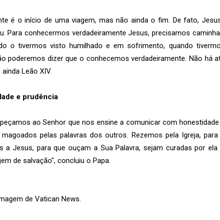
ente é o início de uma viagem, mas não ainda o fim. De fato, Je
eu. Para conhecermos verdadeiramente Jesus, precisamos caminha
ndo o tivermos visto humilhado e em sofrimento, quando tiverm
tão poderemos dizer que o conhecemos verdadeiramente. Não há a
e ainda Leão XIV.
ade e prudência
, peçamos ao Senhor que nos ensine a comunicar com honestidade
 magoados pelas palavras dos outros. Rezemos pela Igreja, para
as a Jesus, para que ouçam a Sua Palavra, sejam curadas por ela 
m de salvação", concluiu o Papa.
imagem de Vatican News.