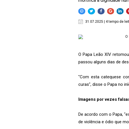
mortifica a dignidade hum
31.07.2025 | 4 tempo de lei
O Papa Leão XIV retomou a
passou alguns dias de de
"Com esta catequese conc
curas", disse o Papa no in
Imagens por vezes falsas
De acordo com o Papa, "e
de violência e ódio que mo