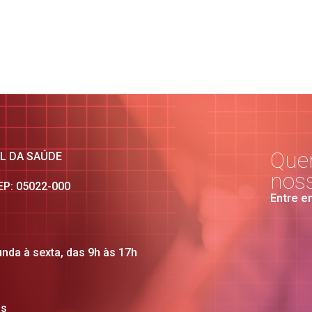
Quer
AL DA SAÚDE
nos
CEP: 05022-000
Entre e
unda à sexta, das 9h às 17h
os