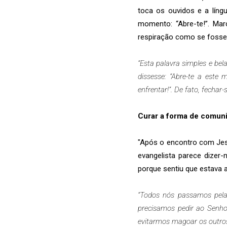
toca os ouvidos e a líng
momento: “Abre-te!”. Ma
respiração como se fosse “
“Esta palavra simples e bel
dissesse: “Abre-te a este 
enfrentar!”. De fato, fechar
Curar a forma de comun
"Após o encontro com Jesu
evangelista parece dizer
porque sentiu que estava a
“Todos nós passamos pela
precisamos pedir ao Senh
evitarmos magoar os outros