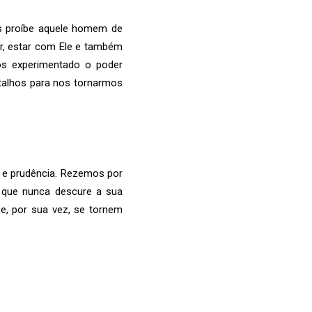
sus proíbe aquele homem de
r, estar com Ele e também
os experimentado o poder
talhos para nos tornarmos
 e prudência. Rezemos por
 que nunca descure a sua
e, por sua vez, se tornem