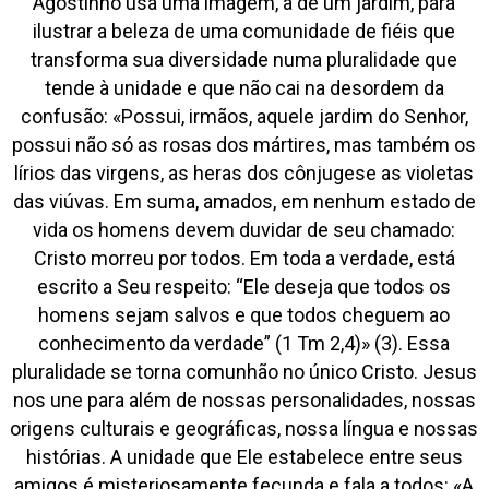
Agostinho usa uma imagem, a de um jardim, para
ilustrar a beleza de uma comunidade de fiéis que
transforma sua diversidade numa pluralidade que
tende à unidade e que não cai na desordem da
confusão: «Possui, irmãos, aquele jardim do Senhor,
possui não só as rosas dos mártires, mas também os
lírios das virgens, as heras dos cônjuges​​e as violetas
das viúvas. Em suma, amados, em nenhum estado de
vida os homens devem duvidar de seu chamado:
Cristo morreu por todos. Em toda a verdade, está
escrito a Seu respeito: “Ele deseja que todos os
homens sejam salvos e que todos cheguem ao
conhecimento da verdade” (1 Tm 2,4)» (3). Essa
pluralidade se torna comunhão no único Cristo. Jesus
nos une para além de nossas personalidades, nossas
origens culturais e geográficas, nossa língua e nossas
histórias. A unidade que Ele estabelece entre seus
amigos é misteriosamente fecunda e fala a todos: «A