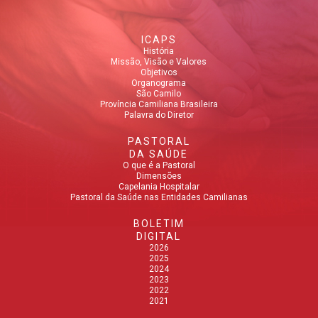
ICAPS
História
Missão, Visão e Valores
Objetivos
Organograma
São Camilo
Província Camiliana Brasileira
Palavra do Diretor
PASTORAL
DA SAÚDE
O que é a Pastoral
Dimensões
Capelania Hospitalar
Pastoral da Saúde nas Entidades Camilianas
BOLETIM
DIGITAL
2026
2025
2024
2023
2022
2021