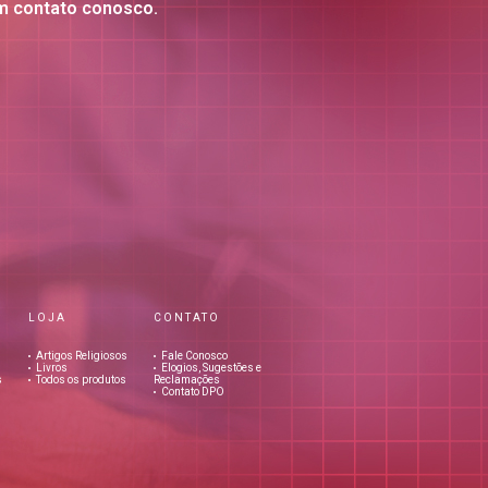
m contato conosco.
LOJA
CONTATO
Artigos Religiosos
Fale Conosco
Livros
Elogios, Sugestões e
s
Todos os produtos
Reclamações
Contato DPO