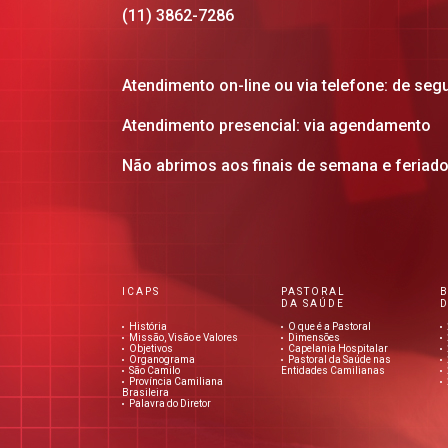
(11) 3862-7286
Atendimento on-line ou via telefone: de seg
Atendimento presencial: via agendamento
Não abrimos aos finais de semana e feriad
ICAPS
PASTORAL
DA SAÚDE
D
História
O que é a Pastoral
Missão, Visão e Valores
Dimensões
Objetivos
Capelania Hospitalar
Organograma
Pastoral da Saúde nas
São Camilo
Entidades Camilianas
Província Camiliana
Brasileira
Palavra do Diretor