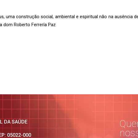
, uma construção social, ambiental e espiritual não na ausência d
iza dom Roberto Ferrería Paz
Quer
AL DA SAÚDE
nos
CEP: 05022-000