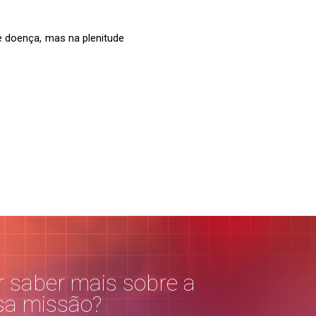
e doença, mas na plenitude
 saber mais sobre a
sa missão?