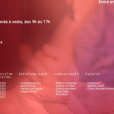
Entre e
unda à sexta, das 9h às 17h
os
BOLETIM
ESPIRITUALIDADE
COMUNICAÇÃO
EVENTOS
IGITAL
2026
Evangelho do Dia
Notícias da Igreja
Congresso
2025
Santo do Dia
Galeria de Fotos
Agenda ICAPS
2024
Pedidos de Oração
Galeria de Vídeos
Outros Acontecimento
2023
Capela Virtual
Downloads
2022
Biblioteca
2021