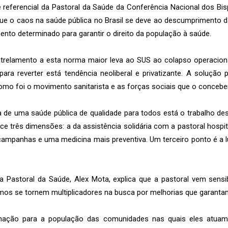
referencial da Pastoral da Saúde da Conferência Nacional dos Bi
 que o caos na saúde pública no Brasil se deve ao descumprimento d
mento determinado para garantir o direito da população à saúde.
trelamento a esta norma maior leva ao SUS ao colapso operacional
ra reverter está tendência neoliberal e privatizante. A solução
mo foi o movimento sanitarista e as forças sociais que o conceb
 de uma saúde pública de qualidade para todos está o trabalho des
e três dimensões: a da assistência solidária com a pastoral hospit
ampanhas e uma medicina mais preventiva. Um terceiro ponto é a lut
a Pastoral da Saúde, Alex Mota, explica que a pastoral vem sensi
mos se tornem multiplicadores na busca por melhorias que garanta
ormação para a população das comunidades nas quais eles atuam