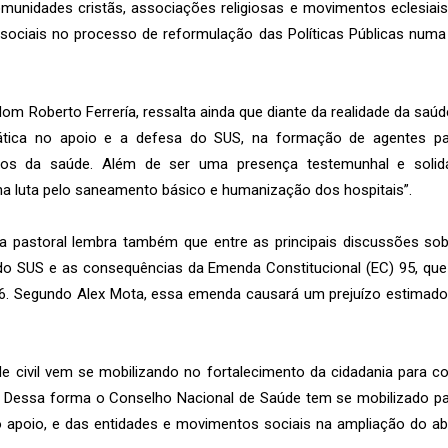
comunidades cristãs, associações religiosas e movimentos eclesi
sociais no processo de reformulação das Políticas Públicas num
dom Roberto Ferrería, ressalta ainda que diante da realidade da saúd
ática no apoio e a defesa do SUS, na formação de agentes 
hos da saúde. Além de ser uma presença testemunhal e solid
na luta pelo saneamento básico e humanização dos hospitais”.
a pastoral lembra também que entre as principais discussões sobr
do SUS e as consequências da Emenda Constitucional (EC) 95, que
36. Segundo Alex Mota, essa emenda causará um prejuízo estimado
 civil vem se mobilizando no fortalecimento da cidadania para con
. Dessa forma o Conselho Nacional de Saúde tem se mobilizado pa
 apoio, e das entidades e movimentos sociais na ampliação do ab