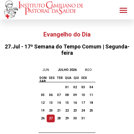
Evangelho do Dia
27.Jul - 17ª Semana do Tempo Comum | Segunda-
feira
JUN
JULHO 2026
AGO
DOM
SEG
TER
QUA
QUI
SEX
SAB
01
02
03
04
05
06
07
08
09
10
11
12
13
14
15
16
17
18
19
20
21
22
23
24
25
26
27
28
29
30
31