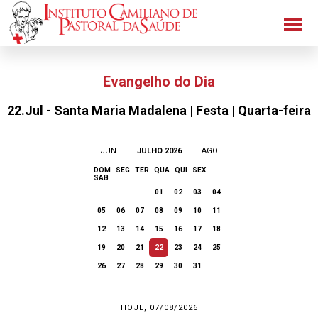
Evangelho do Dia
22.Jul - Santa Maria Madalena | Festa | Quarta-feira
JUN
JULHO 2026
AGO
DOM
SEG
TER
QUA
QUI
SEX
SAB
01
02
03
04
05
06
07
08
09
10
11
12
13
14
15
16
17
18
19
20
21
22
23
24
25
26
27
28
29
30
31
HOJE, 07/08/2026