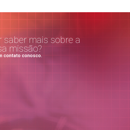
 saber mais sobre a
sa missão?
m contato conosco.