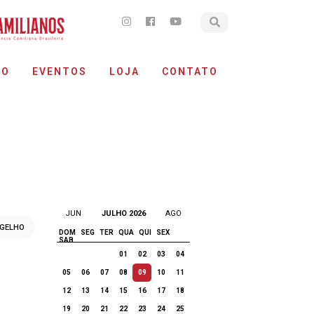
ÃO
EVENTOS
LOJA
CONTATO
JUN
JULHO 2026
AGO
GELHO
DOM
SEG
TER
QUA
QUI
SEX
SAB
01
02
03
04
05
06
07
08
09
10
11
12
13
14
15
16
17
18
19
20
21
22
23
24
25