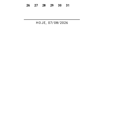
26
27
28
29
30
31
HOJE, 07/08/2026