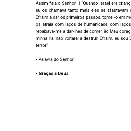
Assim fala o Senhor: 1 "Quando Israel era crian
eu os chamava tanto mais eles se afastavam d
Efraim a dar os primeiros passos, tomei-o em m
os atraía com laços de humanidade, com laços
rebaixava-me a dar-lhes de comer. 8c Meu coraç
minha ira, não voltarei a destruir Efraim, eu s
terror"
- Palavra do Senhor.
- Graças a Deus.