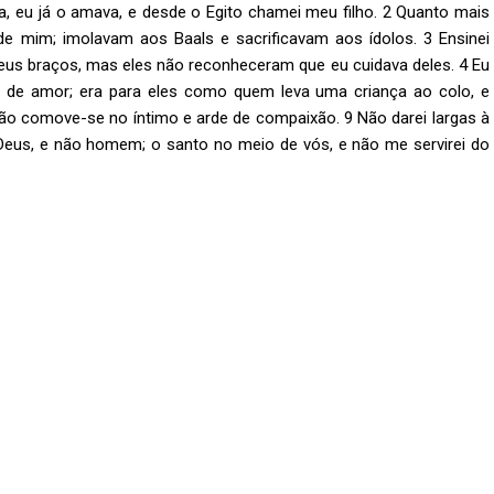
ça, eu já o amava, e desde o Egito chamei meu filho. 2 Quanto mais
e mim; imolavam aos Baals e sacrificavam aos ídolos. 3 Ensinei
eus braços, mas eles não reconheceram que eu cuidava deles. 4 Eu
 de amor; era para eles como quem leva uma criança ao colo, e
ão comove-se no íntimo e arde de compaixão. 9 Não darei largas à
ou Deus, e não homem; o santo no meio de vós, e não me servirei do