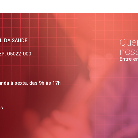
Quer
AL DA SAÚDE
nos
CEP: 05022-000
Entre e
unda à sexta, das 9h às 17h
os