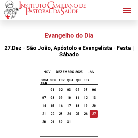
Evangelho do Dia
27.Dez - São João, Apóstolo e Evangelista - Festa |
Sábado
NOV
DEZEMBRO 2025
JAN
DOM
SEG
TER
QUA
QUI
SEX
SAB
01
02
03
04
05
06
07
08
09
10
11
12
13
14
15
16
17
18
19
20
21
22
23
24
25
26
27
28
29
30
31