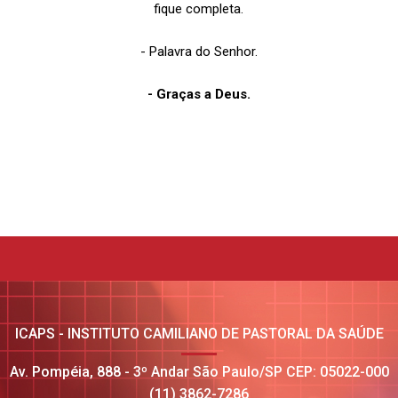
fique completa.
- Palavra do Senhor.
- Graças a Deus.
ICAPS - INSTITUTO CAMILIANO DE PASTORAL DA SAÚDE
Av. Pompéia, 888 - 3º Andar São Paulo/SP CEP: 05022-000
(11) 3862-7286