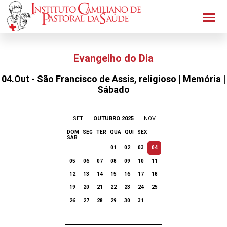
Evangelho do Dia
04.Out - São Francisco de Assis, religioso | Memória |
Sábado
SET
OUTUBRO 2025
NOV
DOM
SEG
TER
QUA
QUI
SEX
SAB
01
02
03
04
05
06
07
08
09
10
11
12
13
14
15
16
17
18
19
20
21
22
23
24
25
26
27
28
29
30
31