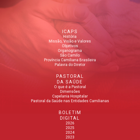
ICAPS
História
Missão, Visão e Valores
Objetivos
Organograma
São Camilo
Província Camiliana Brasileira
Palavra do Diretor
PASTORAL
DA SAÚDE
O que é a Pastoral
Dimensões
Capelania Hospitalar
Pastoral da Saúde nas Entidades Camilianas
BOLETIM
DIGITAL
2026
2025
2024
2023