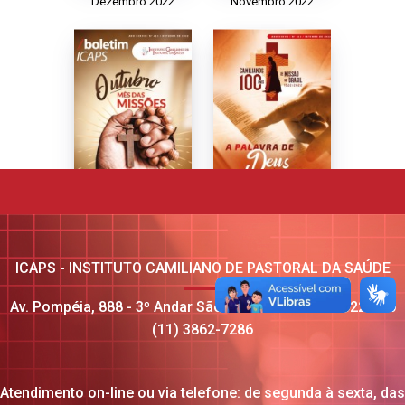
Dezembro 2022
Novembro 2022
Outubro 2022
Setembro 2022
ICAPS - INSTITUTO CAMILIANO DE PASTORAL DA SAÚDE
Av. Pompéia, 888 - 3º Andar São Paulo/SP CEP: 05022-000
(11) 3862-7286
Atendimento on-line ou via telefone: de segunda à sexta, das